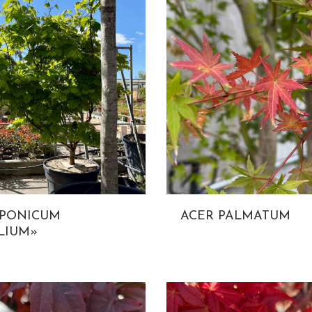
APONICUM
ACER PALMATUM
LIUM»