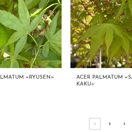
ALMATUM «RYUSEN»
ACER PALMATUM «
KAKU»
2
3
1