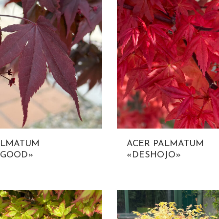
ALMATUM
ACER PALMATUM
DGOOD»
«DESHOJO»