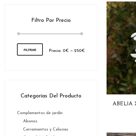
Filtro Por Precio
FILTRAR
Precio
Precio
Precio:
0€
—
250€
mínimo
máximo
Categorías Del Producto
ABELIA 
Complementos de jardín
Abonos
Cerramientos y Celosias