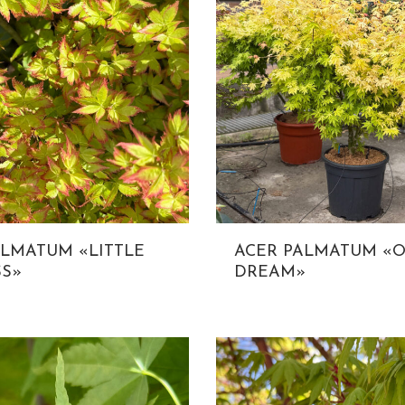
ALMATUM «LITTLE
ACER PALMATUM «
SS»
DREAM»