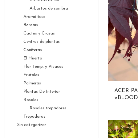
Arbustos de sol
Arbustos de sombra
Aromáticas
Bonsais
Cactus y Crasas
Centros de plantas
Coníferas
El Huerto
Flor Temp. y Vivaces
Frutales
Palmeras
ACER P
Plantas De Interior
«BLOO
Rosales
Rosales trepadores
Trepadoras
Sin categorizar