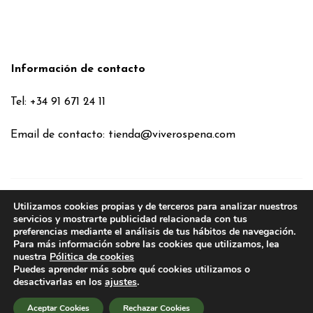
Información de contacto
Tel: +34 91 671 24 11
Email de contacto:
tienda@viverospena.com
Utilizamos cookies propias y de terceros para analizar nuestros
Condiciones generales
servicios y mostrarte publicidad relacionada con tus
preferencias mediante el análisis de tus hábitos de navegación.
Aviso legal
Para más información sobre las cookies que utilizamos, lea
Política de Cookies
nuestra
Pólitica de cookies
Puedes aprender más sobre qué cookies utilizamos o
Política de privacidad
desactivarlas en los
ajustes
.
Política de privacidad en RRSS
Aceptar Cookies
Rechazar Cookies
2026
VIVEROS PEÑA
. TODOS LOS DERECHOS RESERVADOS