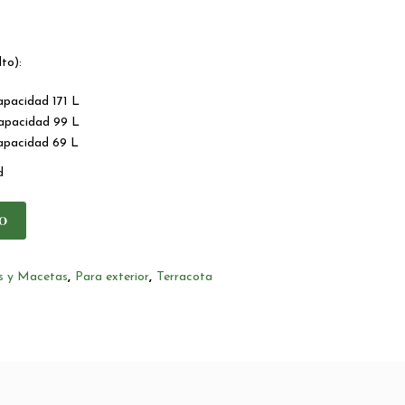
to):
pacidad 171 L
apacidad 99 L
apacidad 69 L
d
O
as y Macetas
,
Para exterior
,
Terracota