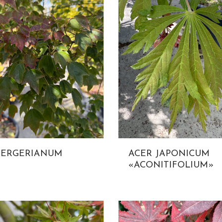
UERGERIANUM
ACER JAPONICUM
«ACONITIFOLIUM»