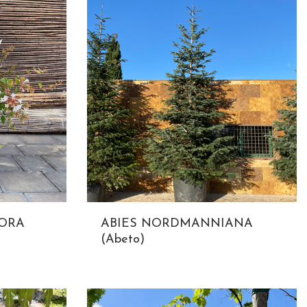
LORA
ABIES NORDMANNIANA
(Abeto)