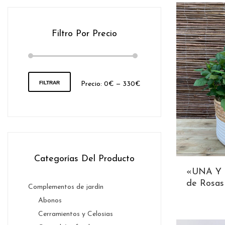
Filtro Por Precio
FILTRAR
Precio
Precio
Precio:
0€
—
330€
mínimo
máximo
Categorías Del Producto
«UNA Y 
de Rosas
Complementos de jardín
Abonos
Cerramientos y Celosias