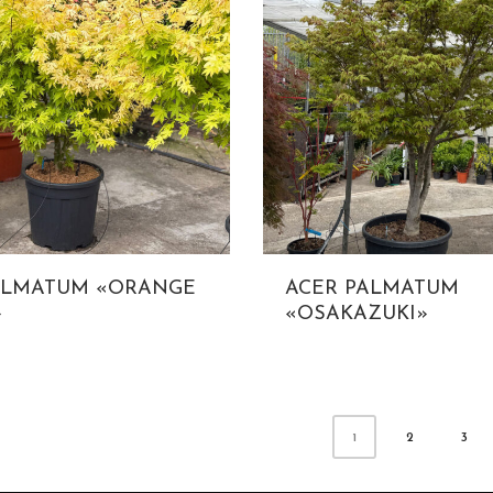
ALMATUM «ORANGE
ACER PALMATUM
»
«OSAKAZUKI»
2
3
1