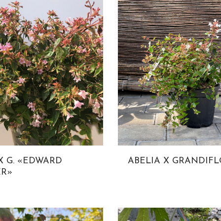
X G. «EDWARD
ABELIA X GRANDIF
R»