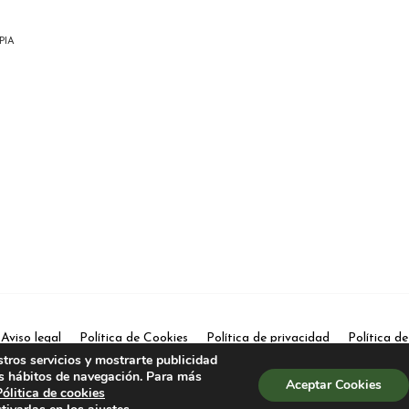
PIA
Aviso legal
Política de Cookies
Política de privacidad
Política d
stros servicios y mostrarte publicidad
2026
VIVEROS PEÑA
. TODOS LOS DERECHOS RESERVADOS
us hábitos de navegación. Para más
Aceptar Cookies
Pólitica de cookies