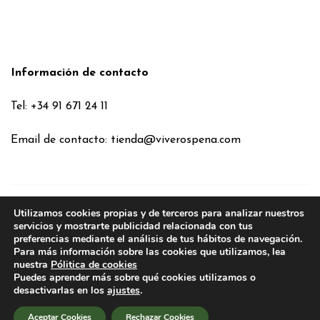
Información de contacto
Tel: +34 91 671 24 11
Email de contacto:
tienda@viverospena.com
Utilizamos cookies propias y de terceros para analizar nuestros
Condiciones generales
servicios y mostrarte publicidad relacionada con tus
preferencias mediante el análisis de tus hábitos de navegación.
Aviso legal
Para más información sobre las cookies que utilizamos, lea
Política de Cookies
nuestra
Pólitica de cookies
Puedes aprender más sobre qué cookies utilizamos o
Política de privacidad
desactivarlas en los
ajustes
.
Política de privacidad en RRSS
Aceptar Cookies
Rechazar Cookies
2026
VIVEROS PEÑA
. TODOS LOS DERECHOS RESERVADOS