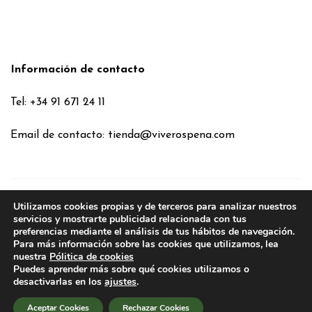
Información de contacto
Tel: +34 91 671 24 11
Email de contacto:
tienda@viverospena.com
Utilizamos cookies propias y de terceros para analizar nuestros
Condiciones generales
servicios y mostrarte publicidad relacionada con tus
preferencias mediante el análisis de tus hábitos de navegación.
Aviso legal
Para más información sobre las cookies que utilizamos, lea
Política de Cookies
nuestra
Pólitica de cookies
Puedes aprender más sobre qué cookies utilizamos o
Política de privacidad
desactivarlas en los
ajustes
.
Política de privacidad en RRSS
Aceptar Cookies
Rechazar Cookies
2026
VIVEROS PEÑA
. TODOS LOS DERECHOS RESERVADOS