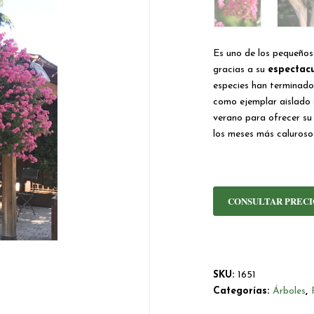
Es uno de los pequeños
gracias a su
espectacu
especies han terminado
como ejemplar aislado 
verano para ofrecer su
los meses más caluroso
CONSULTAR PRECI
SKU:
1651
Categorías:
Árboles
,