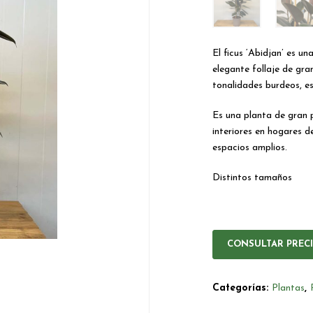
El ficus ‘Abidjan’ es u
elegante follaje de gra
tonalidades burdeos, es
Es una planta de gran p
interiores en hogares 
espacios amplios.
Distintos tamaños
CONSULTAR PREC
Categorías:
Plantas
,