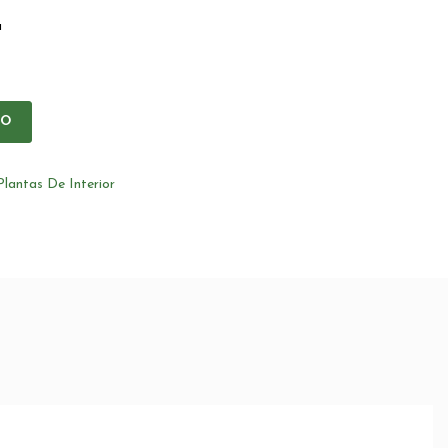
a
IO
Plantas De Interior