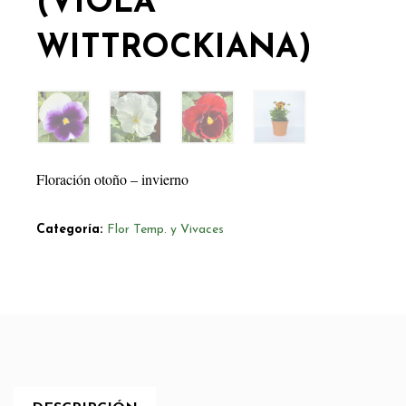
(VIOLA
WITTROCKIANA)
Floración otoño – invierno
Categoría:
Flor Temp. y Vivaces