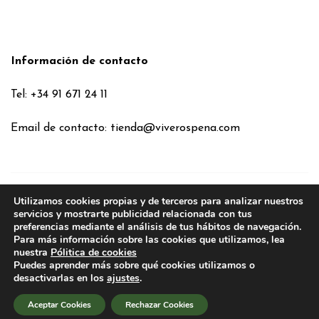
Información de contacto
Tel: +34 91 671 24 11
Email de contacto:
tienda@viverospena.com
Utilizamos cookies propias y de terceros para analizar nuestros
Condiciones generales
servicios y mostrarte publicidad relacionada con tus
preferencias mediante el análisis de tus hábitos de navegación.
Aviso legal
Para más información sobre las cookies que utilizamos, lea
Política de Cookies
nuestra
Pólitica de cookies
Puedes aprender más sobre qué cookies utilizamos o
Política de privacidad
desactivarlas en los
ajustes
.
Política de privacidad en RRSS
Aceptar Cookies
Rechazar Cookies
2026
VIVEROS PEÑA
. TODOS LOS DERECHOS RESERVADOS