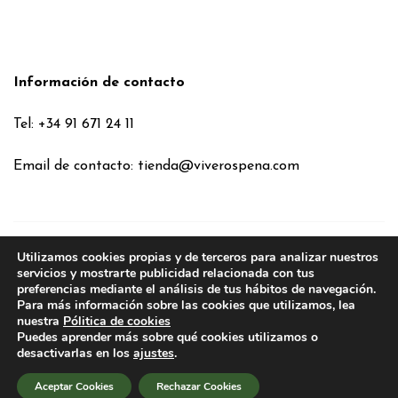
Información de contacto
Tel: +34 91 671 24 11
Email de contacto:
tienda@viverospena.com
Utilizamos cookies propias y de terceros para analizar nuestros
Condiciones generales
servicios y mostrarte publicidad relacionada con tus
preferencias mediante el análisis de tus hábitos de navegación.
Aviso legal
Para más información sobre las cookies que utilizamos, lea
Política de Cookies
nuestra
Pólitica de cookies
Puedes aprender más sobre qué cookies utilizamos o
Política de privacidad
desactivarlas en los
ajustes
.
Política de privacidad en RRSS
Aceptar Cookies
Rechazar Cookies
2026
VIVEROS PEÑA
. TODOS LOS DERECHOS RESERVADOS