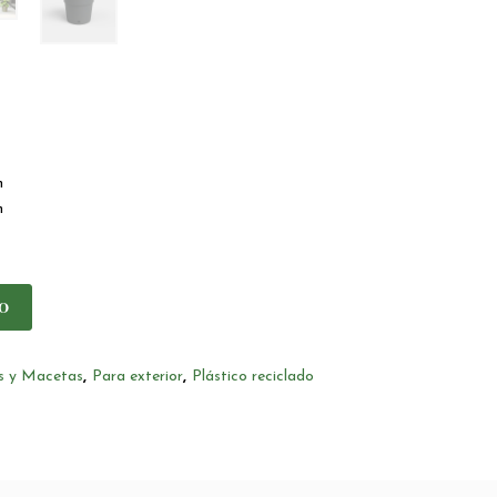
m
m
O
as y Macetas
,
Para exterior
,
Plástico reciclado